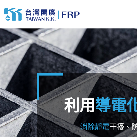
利用
導電
消除靜電
干擾、