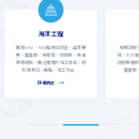
公共設施
地鐵疏散平臺是在遭遇輸電系統故
當代建築
障、火災事故、恐攻等緊急情況時，
強度高、
疏散乘客的專用通道；酚醛複合材料
火性能提
重量輕、耐腐蝕、電絕緣好 ...
詳細內文