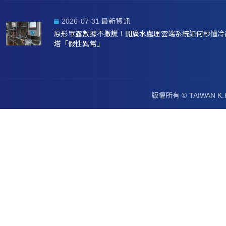
2026-07-31 最新資訊
原形畢露數據不撒謊！開廣水處理雲端系統如何秒懂冷
塔「假性異常」
版權所有 ©
TAIWAN 